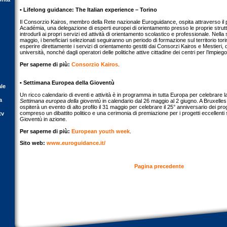
• Lifelong guidance: The Italian experience – Torino
Il Consorzio Kairos, membro della Rete nazionale Euroguidance, ospita attraverso il
Académia, una delegazione di esperti europei di orientamento presso le proprie struttur
introdurli ai propri servizi ed attività di orientamento scolastico e professionale. Nella
maggio, i beneficiari selezionati seguiranno un periodo di formazione sul territorio tor
esperire direttamente i servizi di orientamento gestiti dai Consorzi Kairos e Mestieri, 
università, nonché dagli operatori delle politiche attive cittadine dei centri per l’impiego
Per saperne di più:
Consorzio Kairos
.
• Settimana Europea della Gioventù
ale
Un ricco calendario di eventi e attività è in programma in tutta Europa per celebrare l
a
Settimana europea della gioventù
in calendario dal 26 maggio al 2 giugno. A Bruxelle
ospiterà un evento di alto profilo il 31 maggio per celebrare il 25° anniversario dei pr
compreso un dibattito politico e una cerimonia di premiazione per i progetti eccellent
tv
Gioventù in azione.
Per saperne di più:
European youth week
.
Sito web:
www.euroguidance.it/
Pagina precedente