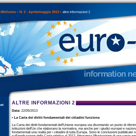
MInformo
N. 3 - Aprile/maggio 2013
altre informazioni 2
ALTRE INFORMAZIONI 2
net
Data:
22/05/2013
• La Carta dei diritti fondamentali dei cittadini funziona
La Carta dei diritti fondamentali dell’Unione europea sta diventando un punto di riferi
istituzioni dell’Ue che elaborano la normativa, ma anche per i giudici europei e nazional
fondamentali una realtà per i cittadini di tutta Europa. Sono le conclusioni pubblicate 
sull’applicazione della Carta relativa al 2012. Attraverso l’illustrazione di una vasta g