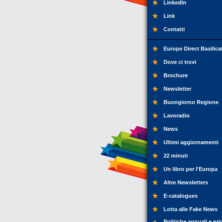
LinkedIn
Link
Contatti
Europe Direct Basilica
Dove ci trovi
Brochure
Newsletter
Buongiorno Regione
Lavoradio
News
Ultimi aggiornamenti
22 minuti
Un libro per l'Europa
Altre Newsletters
E-catalogues
Lotta alle Fake News
Politiche annuali e pri