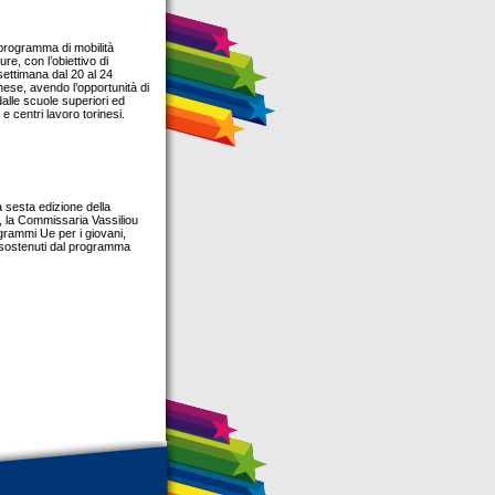
 programma di mobilità
e, con l’obiettivo di
 settimana dal 20 al 24
inese, avendo l’opportunità di
dalle scuole superiori ed
 e centri lavoro torinesi.
a sesta edizione della
s, la Commissaria Vassiliou
ogrammi Ue per i giovani,
i sostenuti dal programma