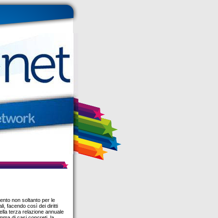
mento non soltanto per le
i, facendo così dei diritti
nella terza relazione annuale
amma di casi concreti, la