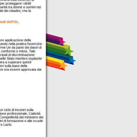
r proteggere i diritti
arità tra donne e uomini nel
i dei cittadini, che la
tali dell’Ue
.
re applicazione della
tando nella pratica l'esercizio
rme Ue da parte dei datori di
sia conforme o meno. Tale
pali di discriminazione
 nello Stato membro ospitante
 mira a superare questi
ori sulla base della
deve ora essere approvata dai
 ciclo di incontri sulla
ione professionale. L’attività
mpetitività del ministero del
ntri di formazione e alle scuole
 e Lazio.