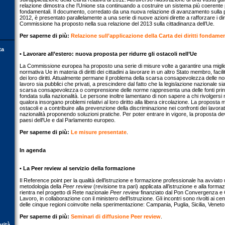
relazione dimostra che l’Unione sta continuando a costruire un sistema più coerente pe
fondamentali. Il documento, corredato da una nuova relazione di avanzamento sulla p
2012, è presentato parallelamente a una serie di nuove azioni dirette a rafforzare i diritt
Commissione ha proposto nella sua relazione del 2013 sulla cittadinanza dell’Ue.
Per saperne di più:
Relazione sull’applicazione della Carta dei diritti fondamen
ta
• Lavorare all’estero: nuova proposta per ridurre gli ostacoli nell’Ue
La Commissione europea ha proposto una serie di misure volte a garantire una miglio
normativa Ue in materia di diritti dei cittadini a lavorare in un altro Stato membro, facili
dei loro diritti. Attualmente permane il problema della scarsa consapevolezza delle no
lavoro sia pubblici che privati, a prescindere dal fatto che la legislazione nazionale 
scarsa consapevolezza o comprensione delle norme rappresenta una delle fonti princi
fondata sulla nazionalità. Le persone inoltre lamentano di non sapere a chi rivolgersi
qualora insorgano problemi relativi al loro diritto alla libera circolazione. La proposta
ostacoli e a contribuire alla prevenzione della discriminazione nei confronti dei lavorat
nazionalità proponendo soluzioni pratiche. Per poter entrare in vigore, la proposta 
paesi dell'Ue e dal Parlamento europeo.
Per saperne di più:
Le misure presentate
.
In agenda
• La Peer review al servizio della formazione
Il Reference point per la qualità dell’istruzione e formazione professionale ha avviato un
metodologia della
Peer review
(revisione tra pari) applicata all’istruzione e alla formaz
rientra nel progetto di Rete nazionale
Peer review
finanziato dal Pon Convergenza e Co
Lavoro, in collaborazione con il ministero dell’Istruzione. Gli incontri sono rivolti ai ce
delle cinque regioni coinvolte nella sperimentazione: Campania, Puglia, Sicilia, Veneto
Per saperne di più:
Seminari di diffusione Peer review
.
orità