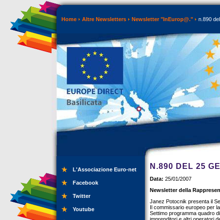
Home
Altre Newsletters
Newsletter "InEurop@."
n.890 del
N.890 DEL 25 G
L'Associazione Euro-net
Data:
25/01/2007
Facebook
Newsletter della Rappresen
Twitter
Janez Potocnik presenta il 
Il commissario europeo per la
Youtube
Settimo programma quadro di r
imprenditori e altri operatori