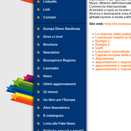
LinkedIn
Mussi, Ministro dell'Universit
Commercio Internazionale.
Link
Al termine vi sarà un incontro c
Ricerca e innovazione sono il 
globalizzazione si fonda sull'
Contatti
Sito web:
http://ec.europa.
Europe Direct Basilicata
•
Le risposte della polit
Dove ci trovi
•
I contenuti creativi in
•
Energia 1
Brochure
•
Energia 2
•
Ue25
•
Lavoratori subordinati
Newsletter
•
Capitali europee della 
•
Afghanistan
Buongiorno Regione
•
appuntamenti e segnal
•
appuntamenti e segnal
Lavoradio
•
appuntamenti e segnal
News
Ultimi aggiornamenti
22 minuti
Un libro per l'Europa
Altre Newsletters
E-catalogues
Lotta alle Fake News
Politiche annuali e priorità