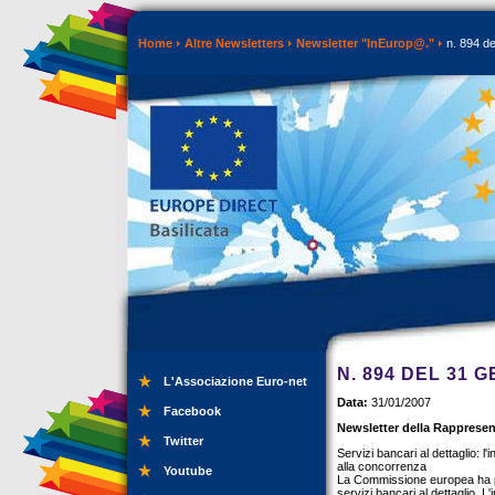
Home
Altre Newsletters
Newsletter "InEurop@."
n. 894 de
N. 894 DEL 31 
L'Associazione Euro-net
Data:
31/01/2007
Facebook
Newsletter della Rappresen
Twitter
Servizi bancari al dettaglio: l
alla concorrenza
Youtube
La Commissione europea ha pub
servizi bancari al dettaglio. 