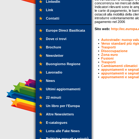
LinkedIn
concorrenza nei mercati delle 
Indicatori rilevanti sono le am
Link
le carte di pagamento, le barri
ostacoli alla mobilità della cl
introdurre volontariamente alc
Contatti
pagamento nel 2006
Sito web:
http://ec.europa
Europe Direct Basilicata
Dove ci trovi
•
Autostrade: nuova valut
•
Verso standard più rigid
Brochure
•
Trasporti
•
Disoccupazione
•
Zona euro
Newsletter
•
Fusioni
•
Trasporti
Buongiorno Regione
•
Cambiamenti climatici
•
appuntamenti e segnal
Lavoradio
•
appuntamenti e segnal
•
appuntamenti e segnal
News
Ultimi aggiornamenti
22 minuti
Un libro per l'Europa
Altre Newsletters
E-catalogues
Lotta alle Fake News
Politiche annuali e priorità