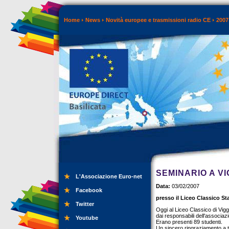
Home
News
Novità europee e trasmissioni radio CE
2007
SEMINARIO A V
L'Associazione Euro-net
Data:
03/02/2007
Facebook
presso il Liceo Classico St
Twitter
Oggi al Liceo Classico di Vigg
dai responsabili dell'associ
Youtube
Erano presenti 89 studenti.
Un sincero ringraziamento a tu