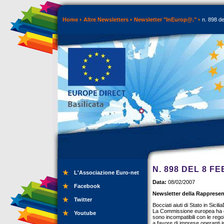
Home
Altre Newsletters
Newsletter "InEurop@."
n. 898 de
N. 898 DEL 8 F
L'Associazione Euro-net
Data:
08/02/2007
Facebook
Newsletter della Rappresen
Twitter
Bocciati aiuti di Stato in Sicili
La Commissione europea ha deci
Youtube
sono incompatibili con le rego
a favore di imprese operanti in 