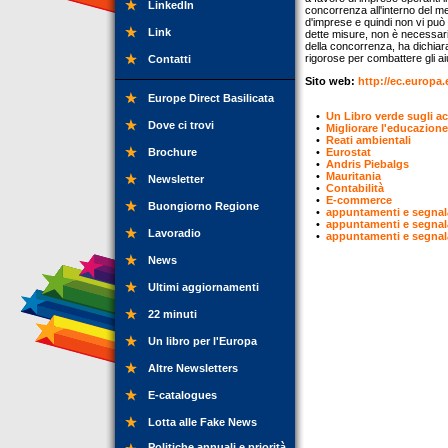
LinkedIn
concorrenza all'interno del me
d'imprese e quindi non vi può
Link
dette misure, non è necessar
della concorrenza, ha dichiar
rigorose per combattere gli a
Contatti
Sito web:
http://ec.europa
Europe Direct Basilicata
•
Un Libro verde sugli ac
Dove ci trovi
•
Migliorare l'educazione
•
Reati ambientali
Brochure
•
Eurostat
•
Andris Piebalgs
•
Mauritania
Newsletter
•
Contabilità
•
E-commerce
Buongiorno Regione
•
appuntamenti e segnal
•
appuntamenti e segnal
Lavoradio
•
appuntamenti e segnal
News
Ultimi aggiornamenti
22 minuti
Un libro per l'Europa
Altre Newsletters
E-catalogues
Lotta alle Fake News
Politiche annuali e priorità