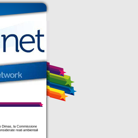
rio Dimas, la Commissione
onsiderate reati ambientali