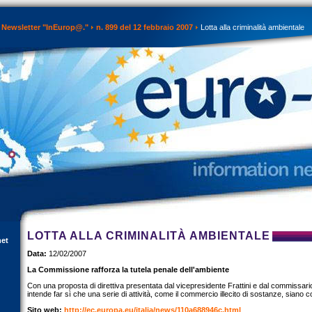
Newsletter "InEurop@."
n. 899 del 12 febbraio 2007
Lotta alla criminalità ambientale
LOTTA ALLA CRIMINALITÀ AMBIENTALE
net
Data:
12/02/2007
La Commissione rafforza la tutela penale dell'ambiente
Con una proposta di direttiva presentata dal vicepresidente Frattini e dal commissa
intende far sì che una serie di attività, come il commercio illecito di sostanze, siano c
Sito web:
http://ec.europa.eu/italia/news/110a688946c.html