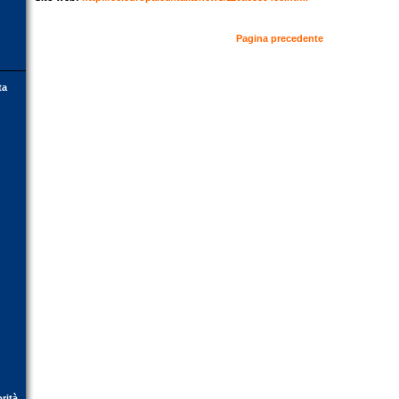
Pagina precedente
ta
orità