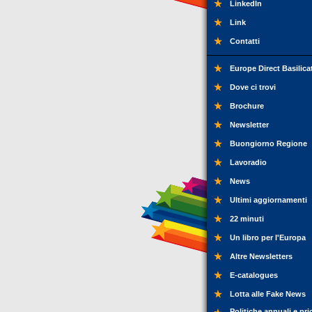
LinkedIn
Link
Contatti
Europe Direct Basilica
Dove ci trovi
Brochure
Newsletter
Buongiorno Regione
Lavoradio
News
Ultimi aggiornamenti
22 minuti
Un libro per l'Europa
Altre Newsletters
E-catalogues
Lotta alle Fake News
Politiche annuali e pri