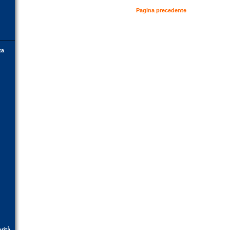
Pagina precedente
ta
orità