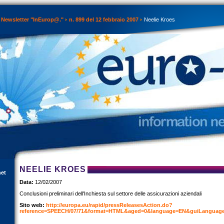
Newsletter "InEurop@."
n. 899 del 12 febbraio 2007
Neelie Kroes
NEELIE KROES
net
Data:
12/02/2007
Conclusioni preliminari dell'Inchiesta sul settore delle assicurazioni aziendali
Sito web:
http://europa.eu/rapid/pressReleasesAction.do?
reference=SPEECH/07/71&format=HTML&aged=0&language=EN&guiLanguag