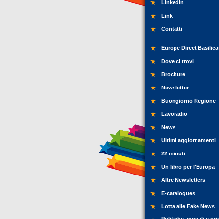
LinkedIn
Link
Contatti
Europe Direct Basilica
Dove ci trovi
Brochure
Newsletter
Buongiorno Regione
Lavoradio
News
Ultimi aggiornamenti
22 minuti
Un libro per l'Europa
Altre Newsletters
E-catalogues
Lotta alle Fake News
Politiche annuali e pri