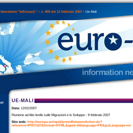
Newsletter "InEurop@."
n. 899 del 12 febbraio 2007
Ue-Mali
UE-MALI
net
Data:
12/02/2007
Riunione ad Alto livello sulle Migrazioni e lo Sviluppo - 8 febbraio 2007
Sito web:
http://europa.eu/rapid/pressReleasesAction.do?
reference=IP/07/167&format=HTML&aged=0&language=FR&guiLanguage=en