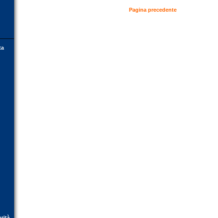
Pagina precedente
ta
orità