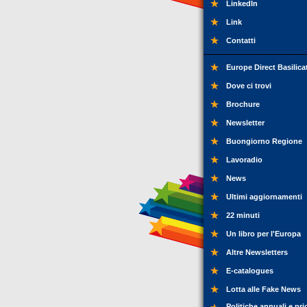
LinkedIn
Link
Contatti
Europe Direct Basilica
Dove ci trovi
Brochure
Newsletter
Buongiorno Regione
Lavoradio
News
Ultimi aggiornamenti
22 minuti
Un libro per l'Europa
Altre Newsletters
E-catalogues
Lotta alle Fake News
Politiche annuali e pri