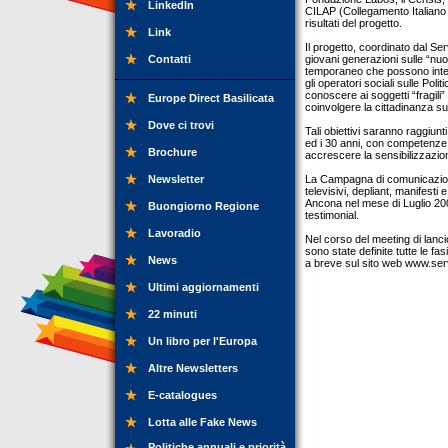
LinkedIn
CILAP (Collegamento Italiano Lo
risultati del progetto.
Link
Il progetto, coordinato dal Ser
Contatti
giovani generazioni sulle “nuo
temporaneo che possono interess
gli operatori sociali sulle Pol
conoscere ai soggetti “fragili” 
Europe Direct Basilicata
coinvolgere la cittadinanza sull
Dove ci trovi
Tali obiettivi saranno raggiunt
ed i 30 anni, con competenze
Brochure
accrescere la sensibilizzazion
Newsletter
La Campagna di comunicazione 
televisivi, depliant, manifest
Ancona nel mese di Luglio 200
Buongiorno Regione
testimonial.
Lavoradio
Nel corso del meeting di lanci
sono state definite tutte le f
News
a breve sul sito web www.serv
Ultimi aggiornamenti
22 minuti
Un libro per l'Europa
Altre Newsletters
E-catalogues
Lotta alle Fake News
Politiche annuali e priorità