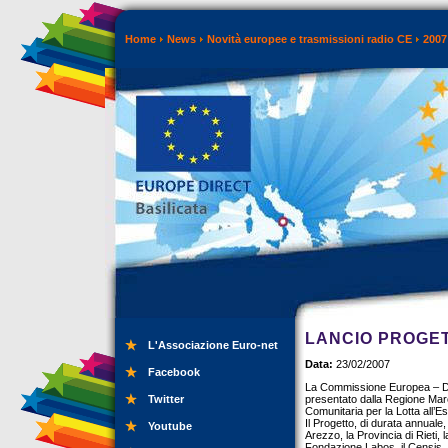
Home
News
Novità europee e trasmissioni radio CE
2007
LANCIO PROGET
L'Associazione Euro-net
Data:
23/02/2007
Facebook
La Commissione Europea – DG 
Twitter
presentato dalla Regione Mar
Comunitaria per la Lotta all’E
Il Progetto, di durata annuale
Youtube
Arezzo, la Provincia di Rieti, 
Fondazione Labos, il Censis, l