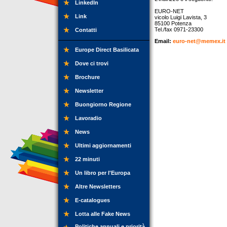
LinkedIn
EURO-NET
Link
vicolo Luigi Lavista, 3
85100 Potenza
Tel./fax 0971-23300
Contatti
Email:
euro-net@memex.it
Europe Direct Basilicata
Dove ci trovi
Brochure
Newsletter
Buongiorno Regione
Lavoradio
News
Ultimi aggiornamenti
22 minuti
Un libro per l'Europa
Altre Newsletters
E-catalogues
Lotta alle Fake News
Politiche annuali e priorità