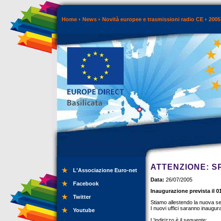
Home
News
Novità europee e trasmissioni radio CE
2005
ATTENZIONE: S
L'Associazione Euro-net
Data:
26/07/2005
Facebook
Inaugurazione prevista il 
Twitter
Stiamo allestendo la nuova se
I nuovi uffici saranno inaugura
Youtube
L'indirizzo è il seguente: