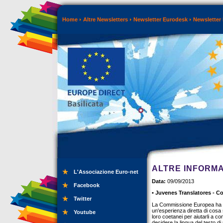
Home
Altre Newsletters
Newsletter Eurodesk
Newsletter
ALTRE INFORMA
L'Associazione Euro-net
Data:
09/09/2013
Facebook
• Juvenes Translatores - C
Twitter
La Commissione Europea ha or
un'esperienza diretta di cosa 
Youtube
loro coetanei per aiutarli a c
decidere la lingua del testo di