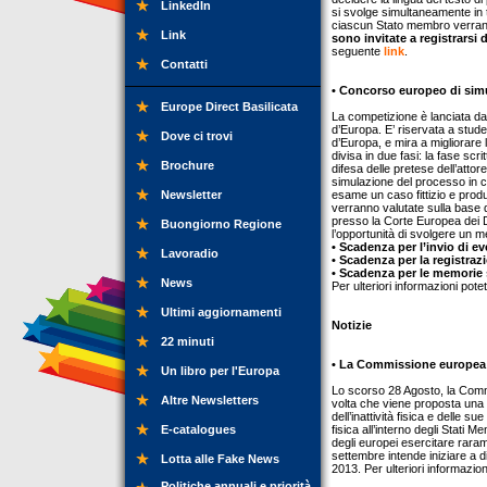
LinkedIn
si svolge simultaneamente in t
ciascun Stato membro verranno
Link
sono invitate a registrarsi 
seguente
link
.
Contatti
• Concorso europeo di simu
Europe Direct Basilicata
La competizione è lanciata da
d’Europa. E’ riservata a stude
Dove ci trovi
d’Europa, e mira a migliorare l
divisa in due fasi: la fase scr
Brochure
difesa delle pretese dell’attor
simulazione del processo in c
Newsletter
esame un caso fittizio e pro
verranno valutate sulla base 
presso la Corte Europea dei D
Buongiorno Regione
l’opportunità di svolgere un m
• Scadenza per l’invio di e
Lavoradio
• Scadenza per la registraz
• Scadenza per le memorie 
News
Per ulteriori informazioni pot
Ultimi aggiornamenti
Notizie
22 minuti
• La Commissione europea p
Un libro per l'Europa
Lo scorso 28 Agosto, la Commiss
Altre Newsletters
volta che viene proposta una 
dell’inattività fisica e delle 
E-catalogues
fisica all’interno degli Stati M
degli europei esercitare rarame
settembre intende iniziare a
Lotta alle Fake News
2013. Per ulteriori informazio
Politiche annuali e priorità