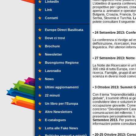
LinkedIn
L’obiettivo di questa conferen
prospettive per i giovani, crean
Link
aperta a: animatori e operatori
Bulgaria, Croazia, Francia, 
Contatti
Serbia, Slovenia e Turchia.
L
potete consultare il seguente
Europe Direct Basilicata
• 24 Settembre 2013: Confer
Dove ci trovi
La conferenza si rivolge ad esp
dell'istruzione, ricercatori, i
Brochure
linguistica. Per ulteriori info
Newsletter
• 27 Settembre 2013: Notte 
Buongiorno Regione
La Notte dei Ricercatori è un’i
300 città di tutta Europa, con 
Lavoradio
ricerca. Famiglie, gruppi di am
scienza in diversi modi coinvo
News
Ultimi aggiornamenti
• 3 Ottobre 2013: Summit G
Con il tema “Imprenditorialità 
22 minuti
globale”, il summit offrirà ai 
condividere idee e soluzioni in
Un libro per l'Europa
occupazione giovanile. Come pa
concorso “Development Case Co
Altre Newsletters
comunicazioni del millennio. 
presentare personalmente la 
E-catalogues
Settembre 2013.
Per partecip
informazioni potete consultar
Lotta alle Fake News
• 20-25 Ottobre 2013: Cors
Politiche annuali e priorità