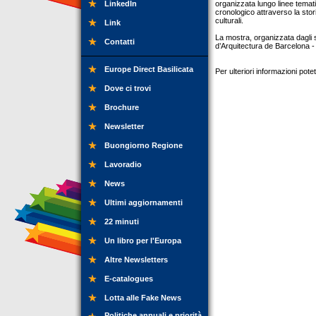
LinkedIn
organizzata lungo linee tematich
cronologico attraverso la storia
culturali.
Link
La mostra, organizzata dagli s
Contatti
d’Arquitectura de Barcelona - 
Europe Direct Basilicata
Per ulteriori informazioni pot
Dove ci trovi
Brochure
Newsletter
Buongiorno Regione
Lavoradio
News
Ultimi aggiornamenti
22 minuti
Un libro per l'Europa
Altre Newsletters
E-catalogues
Lotta alle Fake News
Politiche annuali e priorità