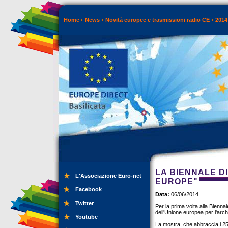
Home
News
Novità europee e trasmissioni radio CE
2014
LA BIENNALE DI
L'Associazione Euro-net
EUROPE"
Facebook
Data:
06/06/2014
Twitter
Per la prima volta alla Biennal
dell'Unione europea per l'ar
Youtube
La mostra, che abbraccia i 25