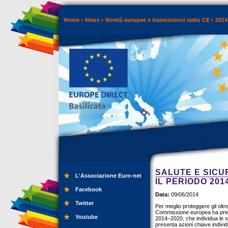
Home
News
Novità europee e trasmissioni radio CE
2014
SALUTE E SICU
L'Associazione Euro-net
IL PERIODO 201
Facebook
Data:
09/06/2014
Twitter
Per meglio proteggere gli oltre 
Commissione europea ha prese
Youtube
2014–2020, che individua le sfi
presenta azioni chiave indivi