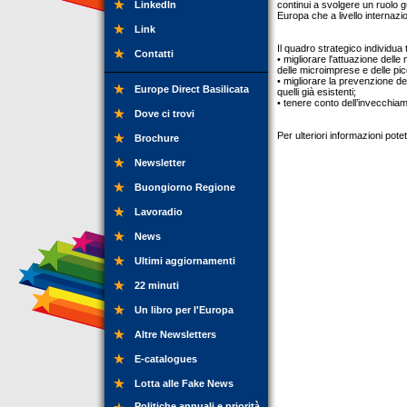
LinkedIn
continui a svolgere un ruolo gu
Europa che a livello internazi
Link
Il quadro strategico individua 
Contatti
• migliorare l'attuazione delle
delle microimprese e delle picc
• migliorare la prevenzione de
Europe Direct Basilicata
quelli già esistenti;
• tenere conto dell’invecchiam
Dove ci trovi
Per ulteriori informazioni pot
Brochure
Newsletter
Buongiorno Regione
Lavoradio
News
Ultimi aggiornamenti
22 minuti
Un libro per l'Europa
Altre Newsletters
E-catalogues
Lotta alle Fake News
Politiche annuali e priorità