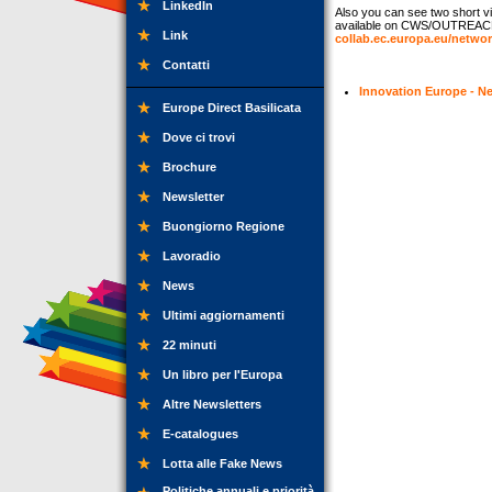
LinkedIn
Also you can see two short vi
available on CWS/OUTREA
Link
collab.ec.europa.eu/netwo
Contatti
Innovation Europe - Ne
Europe Direct Basilicata
Dove ci trovi
Brochure
Newsletter
Buongiorno Regione
Lavoradio
News
Ultimi aggiornamenti
22 minuti
Un libro per l'Europa
Altre Newsletters
E-catalogues
Lotta alle Fake News
Politiche annuali e priorità