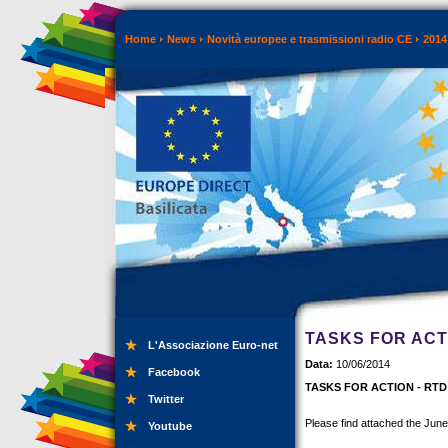
Home
News
Novità europee e trasmissioni radio CE
2014
TASKS FOR ACT
L'Associazione Euro-net
Data:
10/06/2014
Facebook
TASKS FOR ACTION - RTD -
Twitter
Please find attached the Jun
Youtube