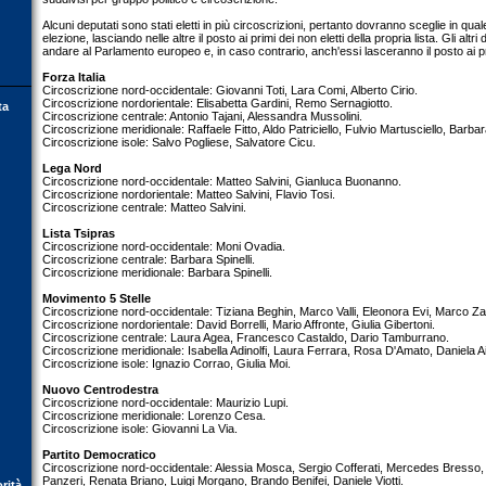
Alcuni deputati sono stati eletti in più circoscrizioni, pertanto dovranno sceglie in qua
elezione, lasciando nelle altre il posto ai primi dei non eletti della propria lista. Gli al
andare al Parlamento europeo e, in caso contrario, anch'essi lasceranno il posto ai pri
Forza Italia
Circoscrizione nord-occidentale: Giovanni Toti, Lara Comi, Alberto Cirio.
Circoscrizione nordorientale: Elisabetta Gardini, Remo Sernagiotto.
ta
Circoscrizione centrale: Antonio Tajani, Alessandra Mussolini.
Circoscrizione meridionale: Raffaele Fitto, Aldo Patriciello, Fulvio Martusciello, Barba
Circoscrizione isole: Salvo Pogliese, Salvatore Cicu.
Lega Nord
Circoscrizione nord-occidentale: Matteo Salvini, Gianluca Buonanno.
Circoscrizione nordorientale: Matteo Salvini, Flavio Tosi.
Circoscrizione centrale: Matteo Salvini.
Lista Tsipras
Circoscrizione nord-occidentale: Moni Ovadia.
Circoscrizione centrale: Barbara Spinelli.
Circoscrizione meridionale: Barbara Spinelli.
Movimento 5 Stelle
Circoscrizione nord-occidentale: Tiziana Beghin, Marco Valli, Eleonora Evi, Marco Za
Circoscrizione nordorientale: David Borrelli, Mario Affronte, Giulia Gibertoni.
Circoscrizione centrale: Laura Agea, Francesco Castaldo, Dario Tamburrano.
Circoscrizione meridionale: Isabella Adinolfi, Laura Ferrara, Rosa D'Amato, Daniela Aiu
Circoscrizione isole: Ignazio Corrao, Giulia Moi.
Nuovo Centrodestra
Circoscrizione nord-occidentale: Maurizio Lupi.
Circoscrizione meridionale: Lorenzo Cesa.
Circoscrizione isole: Giovanni La Via.
Partito Democratico
Circoscrizione nord-occidentale: Alessia Mosca, Sergio Cofferati, Mercedes Bresso, P
Panzeri, Renata Briano, Luigi Morgano, Brando Benifei, Daniele Viotti.
orità