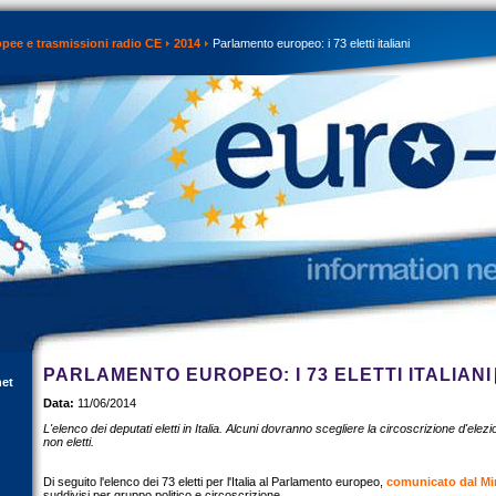
opee e trasmissioni radio CE
2014
Parlamento europeo: i 73 eletti italiani
PARLAMENTO EUROPEO: I 73 ELETTI ITALIANI
net
Data:
11/06/2014
L'elenco dei deputati eletti in Italia. Alcuni dovranno scegliere la circoscrizione d'elez
non eletti.
Di seguito l'elenco dei 73 eletti per l'Italia al Parlamento europeo,
comunicato dal Min
suddivisi per gruppo politico e circoscrizione.