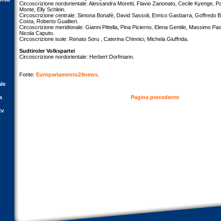
Circoscrizione nordorientale: Alessandra Moretti, Flavio Zanonato, Cecile Kyenge, P
Monte, Elly Schlein.
Circoscrizione centrale: Simona Bonafè, David Sassoli, Enrico Gasbarra, Goffredo Bett
Costa, Roberto Gualtieri.
Circoscrizione meridionale: Gianni Pittella, Pina Picierno, Elena Gentile, Massimo Pa
Nicola Caputo.
Circoscrizione isole: Renato Soru , Caterina Chinnici, Michela Giuffrida.
Sudtiroler Volkspartei
Circoscrizione nordorientale: Herbert Dorfmann.
Fonte:
Europarlamento24news
.
ale
a
Pagina precedente
tv