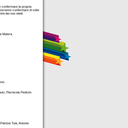
le confermare la propria
tri dovranno confermare di voler
mi dei non eletti.
ra Matera.
nni.
to, Piernicola Pedicini.
atrizia Toia, Antonio