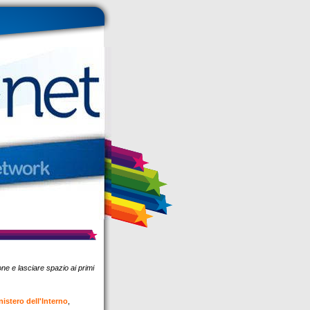
ione e lasciare spazio ai primi
istero dell'Interno
,