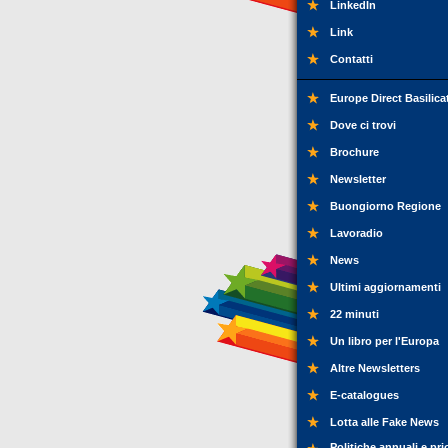
LinkedIn
Link
Contatti
Europe Direct Basilica
Dove ci trovi
Brochure
Newsletter
Buongiorno Regione
Lavoradio
News
Ultimi aggiornamenti
22 minuti
Un libro per l'Europa
Altre Newsletters
E-catalogues
Lotta alle Fake News
Politiche annuali e pri