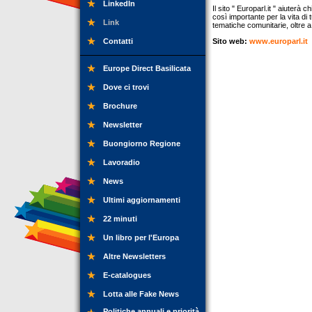
LinkedIn
Il sito " Europarl.it " aiuterà
così importante per la vita di 
Link
tematiche comunitarie, oltre a g
Contatti
Sito web:
www.europarl.it
Europe Direct Basilicata
Dove ci trovi
Brochure
Newsletter
Buongiorno Regione
Lavoradio
News
Ultimi aggiornamenti
22 minuti
Un libro per l'Europa
Altre Newsletters
E-catalogues
Lotta alle Fake News
Politiche annuali e priorità