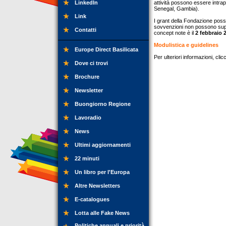
LinkedIn
attività possono essere intrap
Senegal, Gambia).
Link
I grant della Fondazione poss
sovvenzioni non possono supera
Contatti
concept note è il
2 febbraio 
Modulistica e guidelines
Europe Direct Basilicata
Per ulteriori informazioni, cli
Dove ci trovi
Brochure
Newsletter
Buongiorno Regione
Lavoradio
News
Ultimi aggiornamenti
22 minuti
Un libro per l'Europa
Altre Newsletters
E-catalogues
Lotta alle Fake News
Politiche annuali e priorità