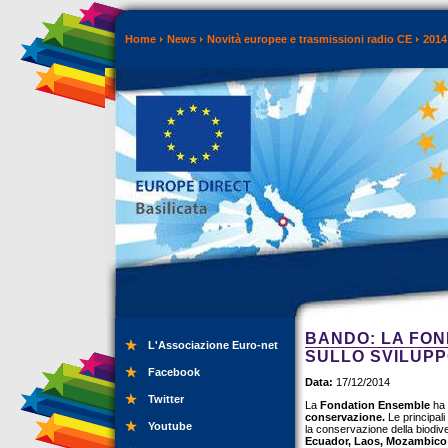
Home
News
Novità europee e trasmissioni radio CE
2014
BANDO: LA FON
L'Associazione Euro-net
SULLO SVILUPP
Facebook
Data:
17/12/2014
Twitter
La
Fondation Ensemble
ha 
conservazione.
Le principali
Youtube
la conservazione della biodiver
Ecuador, Laos, Mozambico 