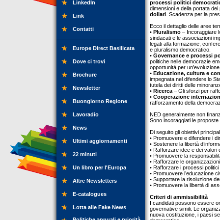
LinkedIn
processi politici democratic
dimensioni e della portata de
dollari
. Scadenza per la pres
Link
Ecco il dettaglio delle aree te
Contatti
• Pluralismo
– Incoraggiare lo
sindacati e le associazioni im
legati alla formazione, confer
Europe Direct Basilicata
e pluralismo democratico.
• Governance e processi pol
Dove ci trovi
politiche nelle democrazie eme
opportunità per un’evoluzione 
• Educazione, cultura e c
Brochure
impegnata nel difendere lo Stato 
tutela dei diritti delle minoranz
Newsletter
• Ricerca
– Gli sforzi per raff
• Cooperazione internazio
Buongiorno Regione
rafforzamento della democraz
Lavoradio
NED generalmente non finanzia
Sono incoraggiati le proposte 
News
Di seguito gli obiettivi princip
• Promuovere e difendere i dirit
Ultimi aggiornamenti
• Sostenere la libertà d’infor
• Rafforzare idee e dei valori
22 minuti
• Promuovere la responsabilit
• Rafforzare le organizzazioni 
Un libro per l'Europa
• Rafforzare i processi politici
• Promuovere l’educazione ci
• Supportare la risoluzione dem
Altre Newsletters
• Promuovere la libertà di as
E-catalogues
Criteri di ammissibilità
I candidati possono essere org
Lotta alle Fake News
governative simili. Le organiz
nuova costituzione, i paesi se
Politiche annuali e priorità