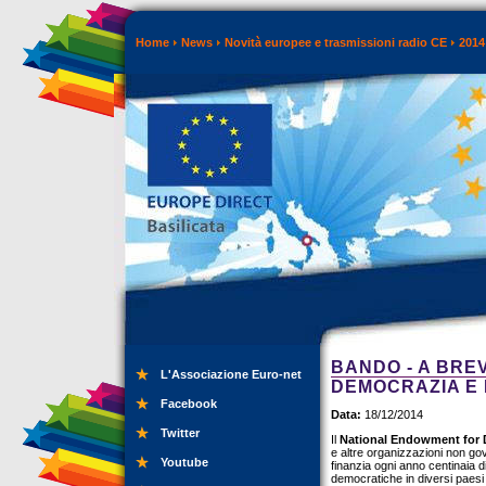
Home
News
Novità europee e trasmissioni radio CE
2014
BANDO - A BRE
L'Associazione Euro-net
DEMOCRAZIA E D
Facebook
Data:
18/12/2014
Twitter
Il
National Endowment for
e altre organizzazioni non gove
Youtube
finanzia ogni anno centinaia d
democratiche in diversi paesi