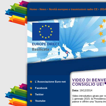
Home
News
Novità europee e trasmissioni radio CE
2014
VIDEO DI BENV
L'Associazione Euro-net
CONSIGLIO UE!
Facebook
Data:
19/12/2014
Twitter
Video introduttivo girato per 
1 gennaio 2015: la Presidenza 
Youtube
paese e offrire una “buona im