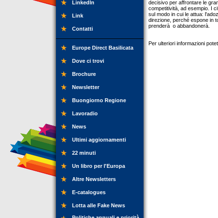
LinkedIn
decisivo per affrontare le gra
competitività, ad esempio. I c
sul modo in cui le attua: l'a
Link
direzione, perché espone in to
prenderà o abbandonerà.
Contatti
Per ulteriori informazioni pot
Europe Direct Basilicata
Dove ci trovi
Brochure
Newsletter
Buongiorno Regione
Lavoradio
News
Ultimi aggiornamenti
22 minuti
Un libro per l'Europa
Altre Newsletters
E-catalogues
Lotta alle Fake News
Politiche annuali e priorità