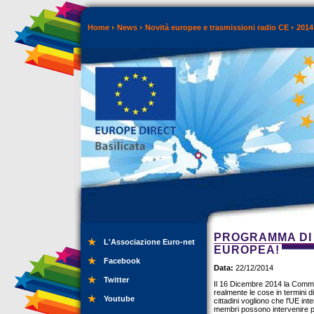
Home
News
Novità europee e trasmissioni radio CE
2014
PROGRAMMA DI 
L'Associazione Euro-net
EUROPEA!
Facebook
Data:
22/12/2014
Twitter
Il 16 Dicembre 2014 la Comm
realmente le cose in termini di
Youtube
cittadini vogliono che l'UE inte
membri possono intervenire pi