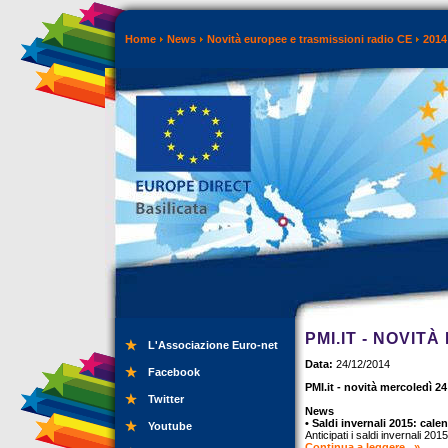
Home
News
Novità europee e trasmissioni radio CE
2014
PMI.IT - NOVIT
L'Associazione Euro-net
Data:
24/12/2014
Facebook
PMI.it - novità mercoledì 2
Twitter
News
• Saldi invernali 2015: calen
Youtube
Anticipati i saldi invernali 20
Continua a leggere...»