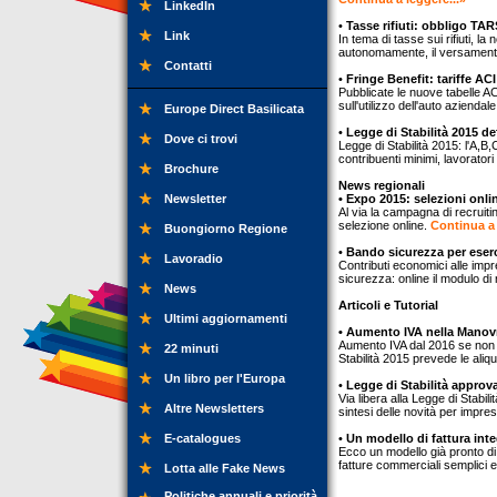
LinkedIn
•
Tasse rifiuti: obbligo TA
Link
In tema di tasse sui rifiuti, la
autonomamente, il versamento
Contatti
•
Fringe Benefit: tariffe ACI
Pubblicate le nuove tabelle AC
sull'utilizzo dell'auto azienda
Europe Direct Basilicata
•
Legge di Stabilità 2015 def
Dove ci trovi
Legge di Stabilità 2015: l'A,B
contribuenti minimi, lavoratori
Brochure
News regionali
Newsletter
• Expo 2015: selezioni onlin
Al via la campagna di recruit
selezione online.
Continua a 
Buongiorno Regione
•
Bando sicurezza per eser
Lavoradio
Contributi economici alle impr
sicurezza: online il modulo d
News
Articoli e Tutorial
Ultimi aggiornamenti
• Aumento IVA nella Manovr
Aumento IVA dal 2016 se non sa
22 minuti
Stabilità 2015 prevede le aliq
Un libro per l'Europa
•
Legge di Stabilità approva
Via libera alla Legge di Stabil
Altre Newsletters
sintesi delle novità per impres
E-catalogues
•
Un modello di fattura int
Ecco un modello già pronto di 
fatture commerciali semplici e
Lotta alle Fake News
Politiche annuali e priorità