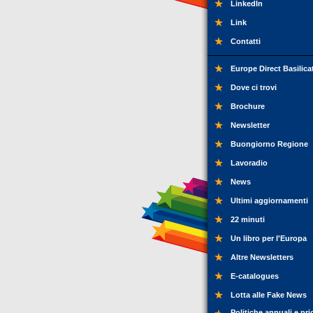
LinkedIn
Link
Contatti
Europe Direct Basilica
Dove ci trovi
Brochure
Newsletter
Buongiorno Regione
Lavoradio
News
Ultimi aggiornamenti
22 minuti
Un libro per l'Europa
Altre Newsletters
E-catalogues
Lotta alle Fake News
Politiche annuali e pri