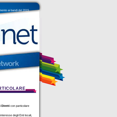
imento ai bandi del 2015
ARTICOLARE
 Diretti
con particolare
nteresse degli Enti locali,