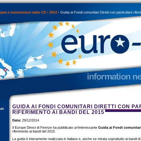
opee e trasmissioni radio CE
2014
Guida ai Fondi comunitari Diretti con particolare rifer
GUIDA AI FONDI COMUNITARI DIRETTI CON P
net
RIFERIMENTO AI BANDI DEL 2015
Data:
29/12/2014
Il Europe Direct di Firenze ha pubblicato un'interessante
Guida ai Fondi comunitari
riferimento ai bandi del 2015.
La guida è interamente realizzata in Italiano e, anche se mirata soprattutto ai bandi di i