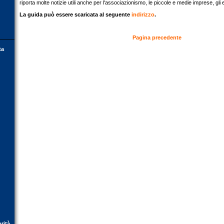
riporta molte notizie utili anche per l'associazionismo, le piccole e medie imprese, gli e
La guida può essere scaricata al seguente
indirizzo
.
Pagina precedente
ta
orità