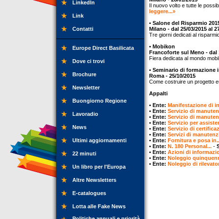
LinkedIn
Il nuovo volto e tutte le possi
leggere...»
Link
• Salone del Risparmio 201
Contatti
Milano - dal 25/03/2015 al 2
Tre giorni dedicati al risparmio
• Mobikon
Europe Direct Basilicata
Francoforte sul Meno - dal 
Fiera dedicata al mondo mobil
Dove ci trovi
• Seminario di formazione 
Brochure
Roma - 25/10/2015
Come costruire un progetto eu
Newsletter
Appalti
Buongiorno Regione
• Ente:
Manifestazione di in
• Ente:
Servizio di manuten
Lavoradio
• Ente:
Servizio di manuten
• Ente:
Servizio per assisten
News
• Ente:
Servizio di certificaz
• Ente:
Servizi di manutenzi
Ultimi aggiornamenti
• Ente:
Fornitura e posa in.
• Ente:
N. 180 Personal...
-
• Ente:
Azioni di informazio
22 minuti
• Ente:
Noleggio quinquenn
• Ente:
Noleggio di rilevatori
Un libro per l'Europa
Altre Newsletters
E-catalogues
Lotta alle Fake News
Politiche annuali e priorità