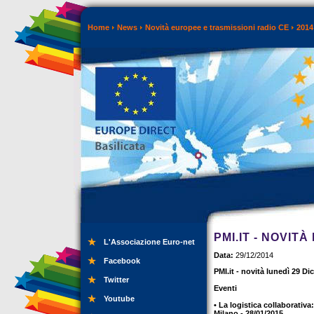
Home
News
Novità europee e trasmissioni radio CE
2014
PMI.IT - NOVIT
L'Associazione Euro-net
Data:
29/12/2014
Facebook
PMI.it - novità lunedì 29 D
Twitter
Eventi
Youtube
• La logistica collaborativ
Milano - 28/01/2015