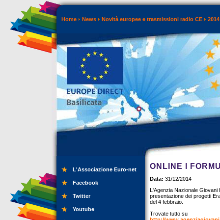
Home
News
Novità europee e trasmissioni radio CE
2014
ONLINE I FORM
L'Associazione Euro-net
Data:
31/12/2014
Facebook
L'Agenzia Nazionale Giovani ha
Twitter
presentazione dei progetti E
del 4 febbraio.
Youtube
Trovate tutto su
http://www.agenziagiovani.