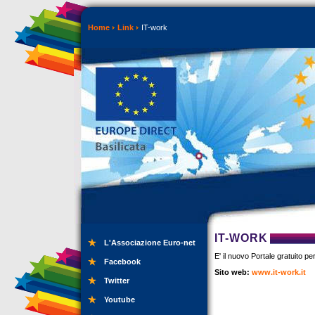
Home
Link
IT-work
IT-WORK
L'Associazione Euro-net
E' il nuovo Portale gratuito 
Facebook
Sito web:
www.it-work.it
Twitter
Youtube