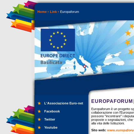
Home
Link
Europaforum
EUROPAFORUM
L'Associazione Euro-net
Europaforum è un progetto sper
Facebook
collaborazione con l'Eurosport
possono "incontrare" i deputat
Twitter
proposte o segnalazioni, che 
alla vita delle Istituzioni.
Youtube
Sito web:
www.europaforu