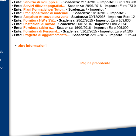
• Ente:
Servizio di sviluppo e...
-
Scadenza:
21/01/2016 -
Importo:
Euro 1.986.00
• Ente:
Servizi rilievi topografici...
-
Scadenza:
29/01/2016 -
Importo:
Euro 273.0
• Ente:
Piani Formativi per Tutor...
-
Scadenza:
/ -
Importo:
/ .
• Ente:
Predisposizione di materiali...
-
Scadenza:
18/01/2016 -
Importo:
/ .
• Ente:
Acquisto Atttrezzatura varia
-
Scadenza:
30/12/2015 -
Importo:
Euro 12.
• Ente:
Fornitura HW e SW...
-
Scadenza:
28/12/2015 -
Importo:
Euro 109.836.
• Ente:
Postazioni di lavoro
-
Scadenza:
11/01/2016 -
Importo:
Euro 20.741.
• Ente:
Fornitura tablet e...
-
Scadenza:
16/01/2016 -
Importo:
Euro 206.000.
• Ente:
Fornitura di Personal...
-
Scadenza:
31/12/2015 -
Importo:
Euro 24.100.
• Ente:
Progetto di aggiornamento...
-
Scadenza:
22/12/2015 -
Importo:
Euro 44
•
altre informazioni
ale
a
Pagina precedente
tv