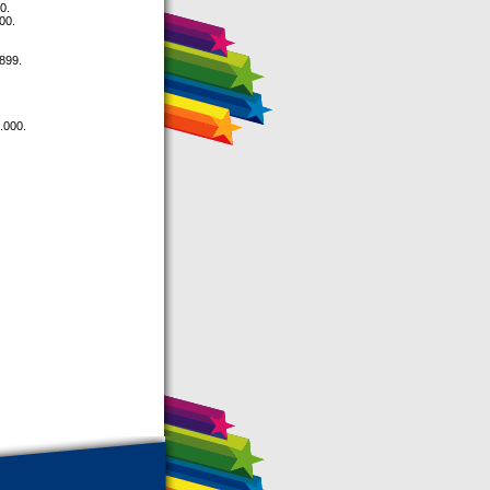
0.
00.
899.
.000.