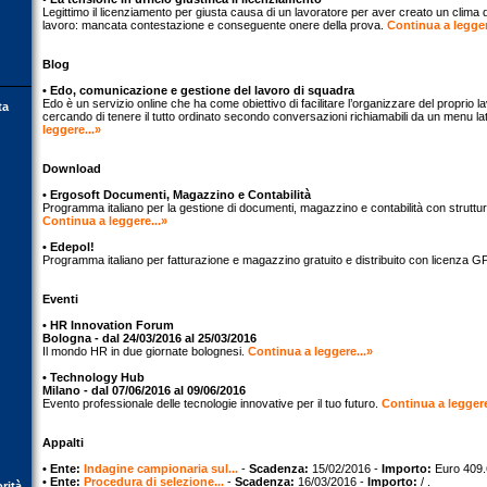
Legittimo il licenziamento per giusta causa di un lavoratore per aver creato un clima d
lavoro: mancata contestazione e conseguente onere della prova.
Continua a legger
Blog
• Edo, comunicazione e gestione del lavoro di squadra
Edo è un servizio online che ha come obiettivo di facilitare l’organizzare del proprio l
ta
cercando di tenere il tutto ordinato secondo conversazioni richiamabili da un menu la
leggere...»
Download
• Ergosoft Documenti, Magazzino e Contabilità
Programma italiano per la gestione di documenti, magazzino e contabilità con struttu
Continua a leggere...»
• Edepol!
Programma italiano per fatturazione e magazzino gratuito e distribuito con licenza G
Eventi
• HR Innovation Forum
Bologna - dal 24/03/2016 al 25/03/2016
Il mondo HR in due giornate bolognesi.
Continua a leggere...»
• Technology Hub
Milano - dal 07/06/2016 al 09/06/2016
Evento professionale delle tecnologie innovative per il tuo futuro.
Continua a leggere
Appalti
• Ente:
Indagine campionaria sul...
-
Scadenza:
15/02/2016 -
Importo:
Euro 409.
• Ente:
Procedura di selezione...
-
Scadenza:
16/03/2016 -
Importo:
/ .
orità