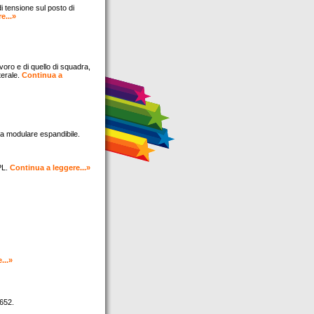
i tensione sul posto di
e...»
avoro e di quello di squadra,
terale.
Continua a
ra modulare espandibile.
PL.
Continua a leggere...»
...»
652.