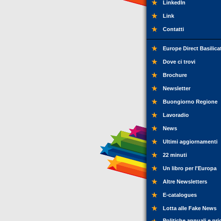
LinkedIn
Link
Contatti
Europe Direct Basilica
Dove ci trovi
Brochure
Newsletter
Buongiorno Regione
Lavoradio
News
Ultimi aggiornamenti
22 minuti
Un libro per l'Europa
Altre Newsletters
E-catalogues
Lotta alle Fake News
Politiche annuali e pri