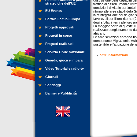
costruzione delle capacità dei 
strategiche dell’UE
traffico di esseri umani e il tr
condizioni di vita in particolari
EU Events
ritorno alle aree stabili della 
la reintegrazione dei rifugiat
favorevoli per il loro ritorno 
Portale La tua Europa
degli sfollati interni alle loro 
La maggior parte di queste 10 
Progetti approvati
realizzato congiuntamente dal
africani.
Progetti in corso
Le altre sei azioni saranno fin
componente Migrazioni e Asilo
Progetti realizzati
sostenibile e l’attuazione de
Servizio Civile Nazionale
•
altre informazioni
Guarda, gioca e impara
Video Tutorial e radio-tv
Giornali
Sondaggi
Banner e Pubblicità