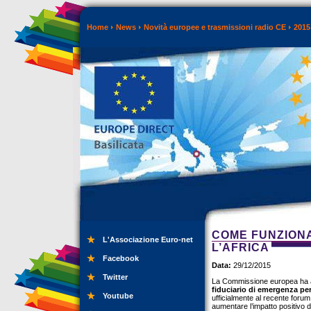
Home
News
Novità europee e trasmissioni radio CE
2015
COME FUNZIONA
L'Associazione Euro-net
L’AFRICA
Facebook
Data:
29/12/2015
Twitter
La Commissione europea ha an
fiduciario di emergenza per
Youtube
ufficialmente al recente forum 
aumentare l’impatto positivo de