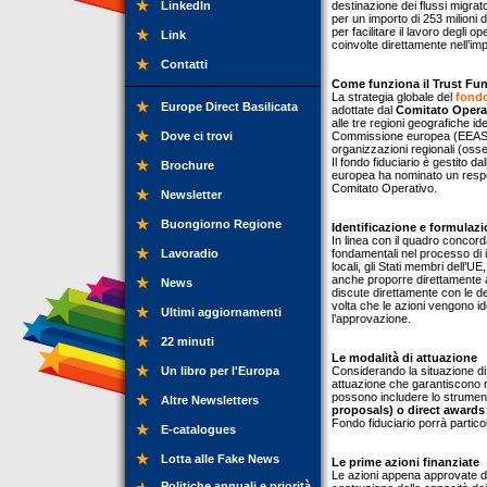
LinkedIn
destinazione dei flussi migra
per un importo di 253 milioni 
per facilitare il lavoro degli
Link
coinvolte direttamente nell’i
Contatti
Come funziona il Trust Fu
La strategia globale del
fondo
Europe Direct Basilicata
adottate dal
Comitato Opera
alle tre regioni geografiche i
Dove ci trovi
Commissione europea (EEAS), d
organizzazioni regionali (osse
Il fondo fiduciario è gestito 
Brochure
europea ha nominato un respon
Comitato Operativo.
Newsletter
Buongiorno Regione
Identificazione e formulaz
In linea con il quadro concord
Lavoradio
fondamentali nel processo di i
locali, gli Stati membri dell’U
anche proporre direttamente a
News
discute direttamente con le de
volta che le azioni vengono id
Ultimi aggiornamenti
l’approvazione.
22 minuti
Le modalità di attuazione
Un libro per l'Europa
Considerando la situazione di 
attuazione che garantiscono rapi
possono includere lo strumen
Altre Newsletters
proposals) o direct awards 
Fondo fiduciario porrà partico
E-catalogues
Lotta alle Fake News
Le prime azioni finanziate
Le azioni appena approvate da
Politiche annuali e priorità