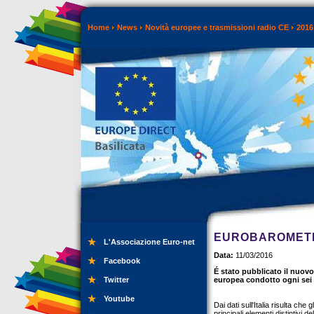
Home
News
Novità europee e trasmissioni radio CE
2016
EUROBAROMETRO
L'Associazione Euro-net
Data:
11/03/2016
Facebook
É stato pubblicato il nuov
Twitter
europea condotto ogni sei
Youtube
Dai dati sull'Italia risulta che 
principali elementi distintivi d