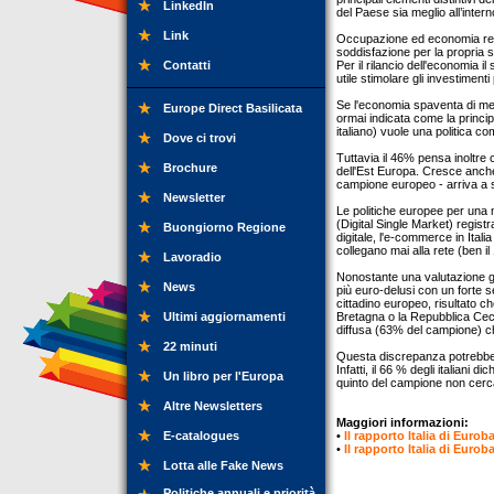
LinkedIn
del Paese sia meglio all’intern
Link
Occupazione ed economia regis
soddisfazione per la propria s
Contatti
Per il rilancio dell'economia i
utile stimolare gli investimenti
Se l'economia spaventa di meno
Europe Direct Basilicata
ormai indicata come la princip
italiano) vuole una politica co
Dove ci trovi
Tuttavia il 46% pensa inoltre ch
Brochure
dell'Est Europa. Cresce anche 
campione europeo - arriva a su
Newsletter
Le politiche europee per una m
(Digital Single Market) regis
Buongiorno Regione
digitale, l'e-commerce in Ital
collegano mai alla rete (ben il 
Lavoradio
Nonostante una valutazione ge
News
più euro-delusi con un forte s
cittadino europeo, risultato c
Ultimi aggiornamenti
Bretagna o la Repubblica Ceca
diffusa (63% del campione) che
22 minuti
Questa discrepanza potrebbe 
Infatti, il 66 % degli italiani
Un libro per l'Europa
quinto del campione non cerca
Altre Newsletters
Maggiori informazioni:
E-catalogues
•
Il rapporto Italia di Euro
•
Il rapporto Italia di Euro
Lotta alle Fake News
Politiche annuali e priorità