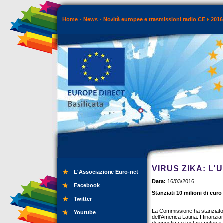
Home
News
Novità europee e trasmissioni radio CE
2016
VIRUS ZIKA: L'
L'Associazione Euro-net
Data:
16/03/2016
Facebook
Stanziati 10 milioni di eur
Twitter
La Commissione ha stanziato 1
Youtube
dell'America Latina. I finanz
diagnostica e testare potenzia