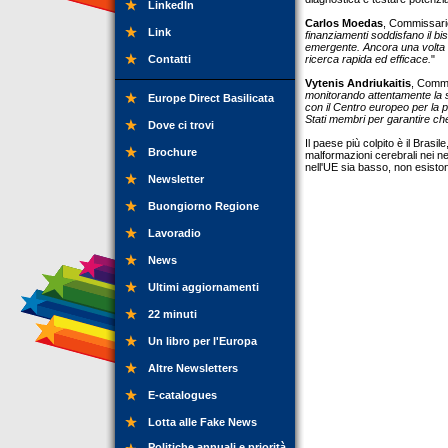
LinkedIn
Carlos Moedas
, Commissario
Link
finanziamenti soddisfano il b
emergente. Ancora una volta 
Contatti
ricerca rapida ed efficace.
"
Vytenis Andriukaitis
, Commi
monitorando attentamente la si
Europe Direct Basilicata
con il Centro europeo per la pr
Stati membri per garantire che
Dove ci trovi
Il paese più colpito è il Brasi
Brochure
malformazioni cerebrali nei ne
nell'UE sia basso, non esiston
Newsletter
Buongiorno Regione
Lavoradio
News
Ultimi aggiornamenti
22 minuti
Un libro per l'Europa
Altre Newsletters
E-catalogues
Lotta alle Fake News
Politiche annuali e priorità