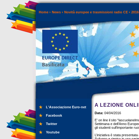
Home
News
Novità europee e trasmissioni radio CE
2016
A LEZIONE ONL
L'Associazione Euro-net
Data:
04/04/2016
Facebook
E’ on line il sito “lascuolanel
Twitter
Settimana e dell’Anno Europeo p
gli studenti sull’importante ru
Youtube
L’iniziativa è stata presentat
Sviluppo e rientra in una seri