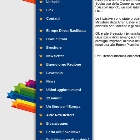
LinkedIn
Scolastica della Cooperazione 
“
Un solo mondo, un solo futur
Link
ONG.
Contatti
Le iniziative sono state proget
Ministero degli Affari Esteri 
didattico per i docenti e gli stu
Europe Direct Basilicata
Oltre alle 8 sessioni tematiche
Giustizia e diritti umani; a A
Dove ci trovi
profughi, migranti; al ruolo de
destinata alle Buone Pratiche
Brochure
Newsletter
Per ulteriori informazioni pot
Buongiorno Regione
Lavoradio
News
Ultimi aggiornamenti
22 minuti
Un libro per l'Europa
Altre Newsletters
E-catalogues
Lotta alle Fake News
Politiche annuali e priorità