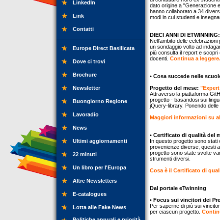
LinkedIn
dato origine a "Generazione eT
hanno collaborato a 34 diversi
Link
modi in cui studenti e insegna
Contatti
DIECI ANNI DI ETWINNING
Nell’ambito delle celebrazioni
un sondaggio volto ad indagare
Europe Direct Basilicata
più consulta il report e scopr
docenti.
Continua a leggere.
Dove ci trovi
Brochure
• Cosa succede nelle scuol
Newsletter
Progetto del mese:
"Expert
Attraverso la piattaforma GitHu
progetto - basandosi sui ling
Buongiorno Regione
jQuery-library. Ponendo delle 
Lavoradio
Maggiori informazioni su al
News
• Certificato di qualità del
Ultimi aggiornamenti
In questo progetto sono stati 
provenienze diverse, questi al
progetto sono state svolte vari
22 minuti
strumenti diversi.
Un libro per l'Europa
Cosa è il Certificato di qual
Altre Newsletters
Dal portale eTwinning
E-catalogues
• Focus sui vincitori dei P
Per saperne di più sui vincit
Lotta alle Fake News
per ciascun progetto.
Continu
Politiche annuali e priorità