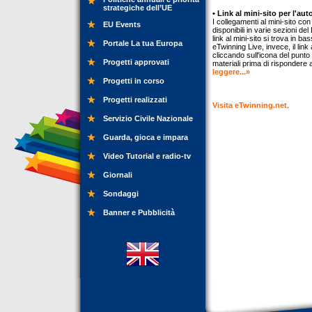
strategiche dell’UE
• Link al mini-sito per l'a
I collegamenti al mini-sito co
EU Events
disponibili in varie sezioni de
link al mini-sito si trova in 
Portale La tua Europa
eTwinning Live, invece, il link
cliccando sull'icona del punto
Progetti approvati
materiali prima di rispondere a
leggere...»
Progetti in corso
Progetti realizzati
Visita eTwinning.net
.
Servizio Civile Nazionale
Guarda, gioca e impara
Video Tutorial e radio-tv
Giornali
Sondaggi
Banner e Pubblicità