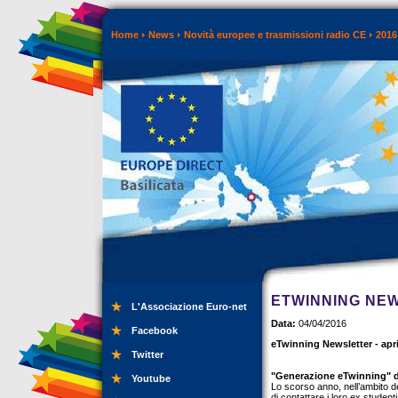
Home
News
Novità europee e trasmissioni radio CE
2016
ETWINNING NEW
L'Associazione Euro-net
Data:
04/04/2016
Facebook
eTwinning Newsletter - apri
Twitter
"Generazione eTwinning" di
Youtube
Lo scorso anno, nell’ambito de
di contattare i loro ex studen