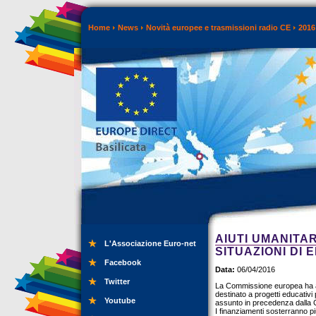
Home
News
Novità europee e trasmissioni radio CE
2016
AIUTI UMANITAR
L'Associazione Euro-net
SITUAZIONI DI
Facebook
Data:
06/04/2016
Twitter
La Commissione europea ha ann
destinato a progetti educativi
Youtube
assunto in precedenza dalla Co
I finanziamenti sosterranno più