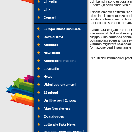
LinkedIn
cui i bambini sono esposti a u
Oriente (in particolare Siria e 
Link
Il finanziamento sosterrà l’acc
alle mine, le competenze per la
Contatti
bambini potranno anche benefic
scolastiche. Saranno formati a
Europe Direct Basilicata
L’aiuto sarà erogato tramite 
internazionali. A titolo di ese
Dove ci trovi
Aleppo, Siria, fornendo pannell
potranno accedere a risorse di
Children migliorerà l’accesso 
Brochure
formazione degli insegnanti e
Newsletter
Per ulteriori informazioni pot
Buongiorno Regione
Lavoradio
News
Ultimi aggiornamenti
22 minuti
Un libro per l'Europa
Altre Newsletters
E-catalogues
Lotta alle Fake News
Politiche annuali e priorità