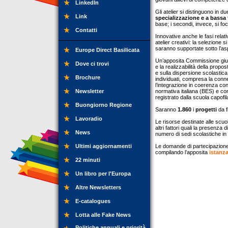
LinkedIn
Gli atelier si distinguono in du
Link
specializzazione e a bassa f
base; i secondi, invece, si fo
Contatti
Innovative anche le fasi relat
atelier creativi: la selezione 
saranno supportate sotto l’as
Europe Direct Basilicata
Un’apposita Commissione giudi
Dove ci trovi
e la realizzabilità della propos
e sulla dispersione scolastica;
Brochure
individuati, compresa la conness
l’integrazione in coerenza con 
Newsletter
normativa italiana (BES) e con 
registrato dalla scuola capofil
Buongiorno Regione
Saranno
1.860
i
progetti
da f
Lavoradio
Le risorse destinate alle scuo
altri fattori quali la presenza 
News
numero di sedi scolastiche in 
Ultimi aggiornamenti
Le domande di partecipazione
compilando l’apposita
istanza
22 minuti
Un libro per l'Europa
Altre Newsletters
E-catalogues
Lotta alle Fake News
Politiche annuali e priorità