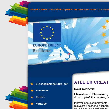
Home
News
Novità europee e trasmissioni radio CE
2016
ATELIER CREATI
L'Associazione Euro-net
Data:
11/04/2016
Facebook
Il
Ministero dell’Istruzione, 
Twitter
dà vita agli
atelier creativi
, n
Innovazione e cambiamento, pa
Youtube
reinventa il concetto di laborat
giovani allievi di competenze di