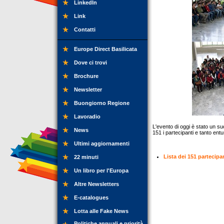
LinkedIn
Link
Contatti
Europe Direct Basilicata
Dove ci trovi
Brochure
Newsletter
Buongiorno Regione
Lavoradio
L'evento di oggi è stato un s
News
151 i partecipanti e tanto ent
Ultimi aggiornamenti
Lista dei 151 partecipa
22 minuti
Un libro per l'Europa
Altre Newsletters
E-catalogues
Lotta alle Fake News
Politiche annuali e priorità