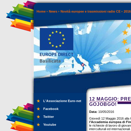
Home
News
Novità europee e trasmissioni radio CE
2016
12 MAGGIO: PR
L'Associazione Euro-net
GOJOBGO!
Facebook
Data:
10/05/2016
Twitter
Giovedì 12 Maggio 2016 alla G
l’Accademia europea di Fir
Youtube
le richieste di lavoro di giovan
interculturali ed internazionali.