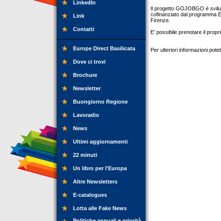
LinkedIn
Il progetto GOJOBGO è svilup
cofinanziato dal programma E
Link
Firenze.
Contatti
E’ possibile prenotare il propri
Europe Direct Basilicata
Per ulteriori informazioni pot
Dove ci trovi
Brochure
Newsletter
Buongiorno Regione
Lavoradio
News
Ultimi aggiornamenti
22 minuti
Un libro per l'Europa
Altre Newsletters
E-catalogues
Lotta alle Fake News
Politiche annuali e priorità