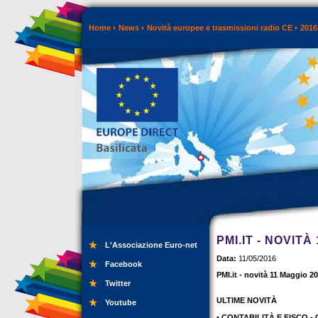
Home
News
Novità europee e trasmissioni radio CE
2016
PMI.IT - NOVITÀ
L'Associazione Euro-net
Data:
11/05/2016
Facebook
PMI.it - novità 11 Maggio 2
Twitter
ULTIME NOVITÀ
Youtube
• CONTABILITÀ E FISCO - Ca