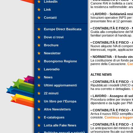
LinkedIn
Canone RAI in bolletta a caric
la residenza nell'immobile: an
Link
• LAVORO - Solidarietà res
Contatti
Istruzioni operative INPS per 
presentate fino al 12 gennaio
• CONTABILITÀ E FISCO - Mo
Europe Direct Basilicata
Guida alla compilazione del M
familiari portatori di handicap.
Dove ci trovi
• CONTABILITÀ E FISCO - A
Brochure
Nuove aliquote IVA di compens
interessati, regole, applicazio
Newsletter
• NORMATIVA - Il fondo vin
La costituzione di un fondo pa
Buongiorno Regione
parere della Cassazione.
Con
Lavoradio
ALTRE NEWS
News
• CONTABILITÀ E FISCO - U
Ultimi aggiornamenti
Ripubblicati i modelli UNICO e
ha ora corretto e dettagliato.
22 minuti
• LAVORO - Assegno di sol
Procedura online per inviare 
Un libro per l'Europa
dipendenti e da luglio per PMI
Altre Newsletters
• CONTABILITÀ E FISCO - Pe
Arriva il nuovo RED semplificat
E-catalogues
consiste.
Continua a leggere
• CONTABILITÀ E FISCO - D
Lotta alle Fake News
Le anticipazioni del ministro
un'esenzione fiscale sui rendi
Politiche annuali e priorità