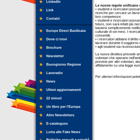
LinkedIn
Le nuove regole unificano du
• studenti e ricercatori poss
Link
ricerche per cercare un lavoro
loro competenze;
Contatti
• studenti e ricercatori possa
futuro, non sarà infatti più 
basterà semplicemente notifi
Europe Direct Basilicata
culturale di sei mesi. I ricerca
consentiti;
Dove ci trovi
• i ricercatori abbiano il diritt
lavorare durante il soggiorno 
• agli studenti sia riconosciut
Brochure
La nuova direttiva prevede anc
Newsletter
volontari che operano nell'amb
previste per altri volontari, a
Buongiorno Regione
affidamento su una legge eur
Lavoradio
Per ulteriori informazioni pot
News
Ultimi aggiornamenti
22 minuti
Un libro per l'Europa
Altre Newsletters
E-catalogues
Lotta alle Fake News
Politiche annuali e priorità