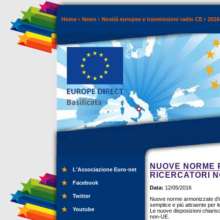
Home
News
Novità europee e trasmissioni radio CE
2016
NUOVE NORME P
L'Associazione Euro-net
RICERCATORI N
Facebook
Data:
12/05/2016
Twitter
Nuove norme armonizzate d'in
semplice e più attraente per l
Youtube
Le nuove disposizioni chiarisco
non-UE.