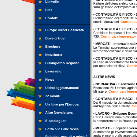
LinkedIn
Fatture dell’utenza elettrica 
sulla gestione dell'imposta in 
Link
• CONTABILITÀ E FISCO - De
Contatti
Dichiarazione dei redditi 201
oneri e detrazioni.
Continua a
• CONTABILITÀ E FISCO - Gu
Europe Direct Basilicata
Cambiano le spese di istruzione
730.
Continua a leggere...»
Dove ci trovi
• MERCATI - Internazionali
Brochure
La Tunisia rappresenta una ver
internazionalizzare e delocal
Newsletter
• CONTABILITÀ E FISCO - A
In caso di accertamento fiscal
Buongiorno Regione
per uno solo dei rilievi.
Contin
Lavoradio
ALTRE NEWS
News
• NORMATIVA - Esenzione IM
Ultimi aggiornamenti
Esenzione IMU terreni agricoli, 
Ministero.
Continua a legger
22 minuti
• CONTABILITÀ E FISCO - 
Dal 6 maggio, la domanda per il
Un libro per l'Europa
dall'Agenzia delle Entrate.
Con
Altre Newsletters
• LAVORO - Sviluppo Econ
Carlo Calenda nuovo ministro 
E-catalogues
la concorrenza e la finanza p
• MERCATI - Logistica ver
Lotta alle Fake News
Aumentano gli investimenti tecn
andare incontro alle aspettati
Politiche annuali e priorità