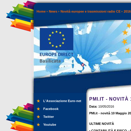
Home
News
Novità europee e trasmissioni radio CE
2016
PMI.IT - NOVITÀ
L'Associazione Euro-net
Data:
10/05/2016
Facebook
PMI.it - novità 10 Maggio 2
Twitter
ULTIME NOVITÀ
Youtube
• CONTABILITÀ E FISCO - Ca