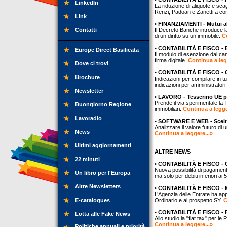
LinkedIn
La riduzione di aliquote e sca
Renzi, Padoan e Zanetti a co
Link
• FINANZIAMENTI - Mutui al
Contatti
Il Decreto Banche introduce l
di un diritto su un immobile.
C
• CONTABILITÀ E FISCO - E
Europe Direct Basilicata
Il modulo di esenzione dal c
firma digitale.
Continua a leg
Dove ci trovi
• CONTABILITÀ E FISCO - Co
Brochure
Indicazioni per compilare in tu
indicazioni per amministrator
Newsletter
• LAVORO - Tesserino UE pe
Prende il via sperimentale la
Buongiorno Regione
immobiliari.
Continua a legge
Lavoradio
• SOFTWARE E WEB - Scelta 
Analizzare il valore futuro di 
News
Continua a leggere...»
Ultimi aggiornamenti
ALTRE NEWS
22 minuti
• CONTABILITÀ E FISCO - Ca
Nuova possibilità di pagamento
Un libro per l'Europa
ma solo per debiti inferiori ai
Altre Newsletters
• CONTABILITÀ E FISCO - M
L’Agenzia delle Entrate ha ap
E-catalogues
Ordinario e al prospetto SY.
C
• CONTABILITÀ E FISCO - Fl
Lotta alle Fake News
Allo studio la "flat tax" per le
Continua a leggere...»
Politiche annuali e priorità