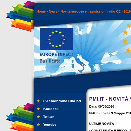
Home
News
Novità europee e trasmissioni radio CE
2016
PMI.IT - NOVITÀ
L'Associazione Euro-net
Data:
09/05/2016
Facebook
PMI.it - novità 9 Maggio 20
Twitter
ULTIME NOVITÀ
Youtube
• CONTABILITÀ E FISCO - R