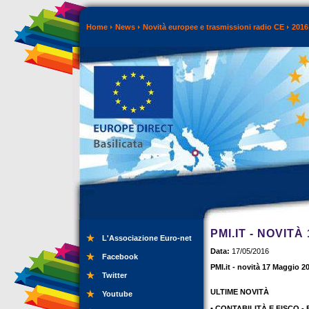
Home
News
Novità europee e trasmissioni radio CE
2016
PMI.IT - NOVITÀ
L'Associazione Euro-net
Data:
17/05/2016
Facebook
PMI.it - novità 17 Maggio 2
Twitter
ULTIME NOVITÀ
Youtube
• CONTABILITÀ E FISCO - 