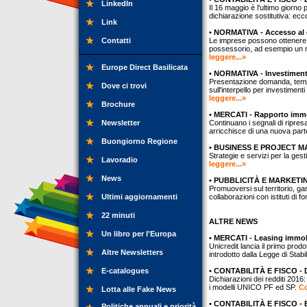
LinkedIn
Il 16 maggio è l'ultimo giorno 
dichiarazione sostitutiva: e
Link
• NORMATIVA - Accesso al c
Contatti
Le imprese possono ottenere 
possessorio, ad esempio un m
leggere...»
Europe Direct Basilicata
• NORMATIVA - Investimenti
Presentazione domanda, tempis
Dove ci trovi
sull'interpello per investiment
leggere...»
Brochure
• MERCATI - Rapporto immob
Newsletter
Continuano i segnali di ripres
arricchisce di una nuova part
Buongiorno Regione
• BUSINESS E PROJECT MAN
Strategie e servizi per la gest
Lavoradio
leggere...»
News
• PUBBLICITÀ E MARKETING 
Promuoversi sul territorio, ga
Ultimi aggiornamenti
collaborazioni con istituti di 
22 minuti
ALTRE NEWS
Un libro per l'Europa
• MERCATI - Leasing immobi
Unicredit lancia il primo prodo
Altre Newsletters
introdotto dalla Legge di Sta
E-catalogues
• CONTABILITÀ E FISCO - Dic
Dichiarazioni dei redditi 2016:
i modelli UNICO PF ed SP.
Co
Lotta alle Fake News
• CONTABILITÀ E FISCO - Eva
Politiche annuali e priorità