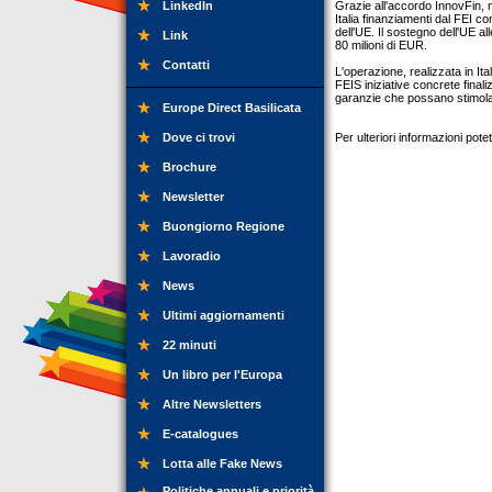
LinkedIn
Grazie all'accordo InnovFin, 
Italia finanziamenti dal FEI c
dell'UE. Il sostegno dell'UE a
Link
80 milioni di EUR.
Contatti
L'operazione, realizzata in Ita
FEIS iniziative concrete final
garanzie che possano stimolar
Europe Direct Basilicata
Dove ci trovi
Per ulteriori informazioni pot
Brochure
Newsletter
Buongiorno Regione
Lavoradio
News
Ultimi aggiornamenti
22 minuti
Un libro per l'Europa
Altre Newsletters
E-catalogues
Lotta alle Fake News
Politiche annuali e priorità