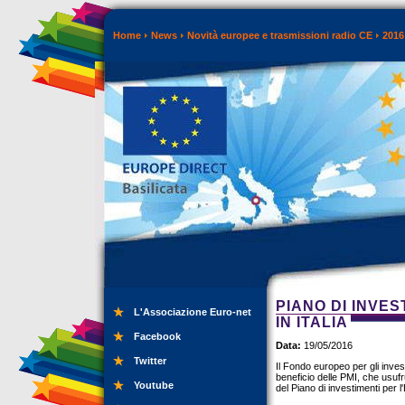
Home
News
Novità europee e trasmissioni radio CE
2016
PIANO DI INVE
L'Associazione Euro-net
IN ITALIA
Facebook
Data:
19/05/2016
Twitter
Il Fondo europeo per gli inve
beneficio delle PMI, che usufr
Youtube
del Piano di investimenti per l