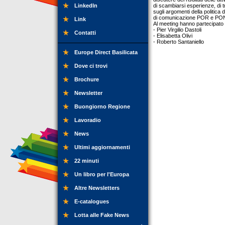
LinkedIn
di scambiarsi esperienze, di 
sugli argomenti della politica
di comunicazione POR e PON
Link
Al meeting hanno partecipato 
- Pier Virgilio Dastoli
Contatti
- Elisabetta Olivi
- Roberto Santaniello
Europe Direct Basilicata
Dove ci trovi
Brochure
Newsletter
Buongiorno Regione
Lavoradio
News
Ultimi aggiornamenti
22 minuti
Un libro per l'Europa
Altre Newsletters
E-catalogues
Lotta alle Fake News