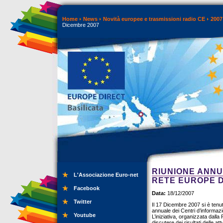
Home
News
Novità europee e trasmissioni radio CE
2007
Dicembre 2007
RIUNIONE ANNU
L'Associazione Euro-net
RETE EUROPE D
Facebook
Data:
18/12/2007
Twitter
Il 17 Dicembre 2007 si è tenut
annuale dei Centri d’informaz
Youtube
L’iniziativa, organizzata dal
discutere dei risultati delle 