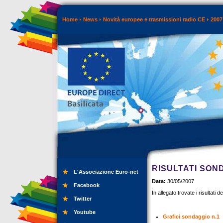
Home
News
Novità europee e trasmissioni radio CE
2007
RISULTATI SOND
L'Associazione Euro-net
Data:
30/05/2007
Facebook
In allegato trovate i risultati 
Twitter
Youtube
Grafici sondaggio n.1