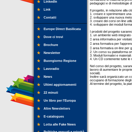
LinkedIn
pedagogici e di metodologie d
Link
Il progetto, in relazione alla ci
1. creare e sperimentare una 
Contatti
2. sviluppare una nuova metod
3. creare dei corsi on-line ut
4. sviluppare dei moduli format
Europe Direct Basilicata
I prodotti del progetto sarann
1. un ambiente web integrato
Dove ci trovi
 area informativa per visit
 area formativa per l'apprend
Brochure
 area formativa on-line per g
2. Un corso su piattaforma on
Newsletter
3. Moduli formativi e materiali 
4. Un CD contenente tutte le 
Buongiorno Regione
Nel corso del progetto, saranno
Lavoradio
lavoro di aumentare le propri
sociali).
News
Inoltre sarà organizzato un co
occupano di formazione degli 
Al termine del progetto, la pi
Ultimi aggiornamenti
22 minuti
Un libro per l'Europa
Altre Newsletters
E-catalogues
Lotta alle Fake News
Politiche annuali e priorità