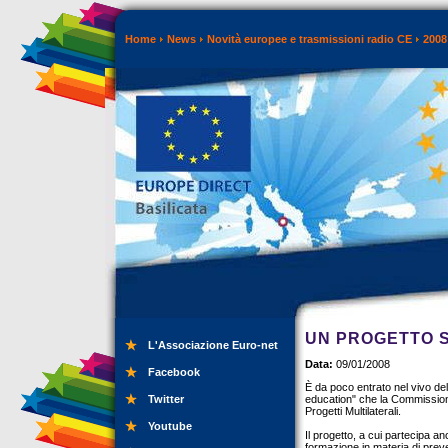
Home
News
Novità europee e trasmissioni radio CE
2008
UN PROGETTO S
L'Associazione Euro-net
Data:
09/01/2008
Facebook
È da poco entrato nel vivo del
Twitter
education" che la Commission
Progetti Multilaterali.
Youtube
Il progetto, a cui partecipa an
formazione in materia di preve