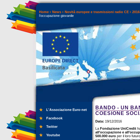
Home
News
Novità europee e trasmissioni radio CE
2016
l’occupazione giovanile
BANDO - UN BA
L'Associazione Euro-net
COESIONE SOCI
Facebook
Data:
19/12/2016
Twitter
La
Fondazione UniCredit
ha
all’occupazione e all’occup
Youtube
500.000 euro
per il loro futu
caratterizzati da un alto tass