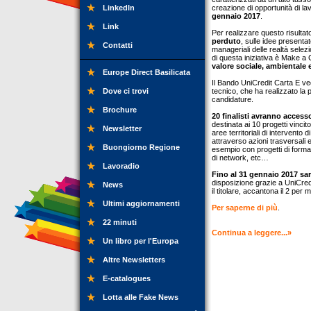
LinkedIn
creazione di opportunità di la
gennaio 2017
.
Link
Per realizzare questo risulta
perduto
, sulle idee present
Contatti
manageriali delle realtà selezi
di questa iniziativa è Make a 
valore sociale, ambientale e
Europe Direct Basilicata
Il Bando UniCredit Carta E ved
Dove ci trovi
tecnico, che ha realizzato la 
candidature.
Brochure
20 finalisti avranno access
destinata ai 10 progetti vinci
Newsletter
aree territoriali di intervento
attraverso azioni trasversali e
Buongiorno Regione
esempio con progetti di formaz
di network, etc…
Lavoradio
Fino al 31 gennaio 2017 sar
disposizione grazie a UniCredi
News
il titolare, accantona il 2 per 
Ultimi aggiornamenti
Per saperne di più
.
22 minuti
Continua a leggere...»
Un libro per l'Europa
Altre Newsletters
E-catalogues
Lotta alle Fake News