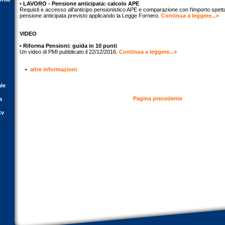
• LAVORO - Pensione anticipata: calcolo APE
Requisti e accesso all'anticipo pensionistico APE e comparazione con l'importo spetta
pensione anticipata previsto applicando la Legge Fornero.
Continua a leggere...»
VIDEO
• Riforma Pensioni: guida in 10 punti
Un video di PMI pubblicato il 22/12/2016.
Continua a leggere...»
•
altre informazioni
ale
Pagina precedente
a
tv