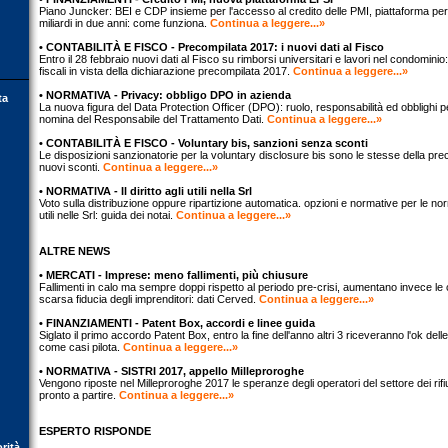
Piano Juncker: BEI e CDP insieme per l'accesso al credito delle PMI, piattaforma per 
miliardi in due anni: come funziona.
Continua a leggere...»
• CONTABILITÀ E FISCO - Precompilata 2017: i nuovi dati al Fisco
Entro il 28 febbraio nuovi dati al Fisco su rimborsi universitari e lavori nel condomin
fiscali in vista della dichiarazione precompilata 2017.
Continua a leggere...»
• NORMATIVA - Privacy: obbligo DPO in azienda
ta
La nuova figura del Data Protection Officer (DPO): ruolo, responsabilità ed obblighi p
nomina del Responsabile del Trattamento Dati.
Continua a leggere...»
• CONTABILITÀ E FISCO - Voluntary bis, sanzioni senza sconti
Le disposizioni sanzionatorie per la voluntary disclosure bis sono le stesse della pr
nuovi sconti.
Continua a leggere...»
• NORMATIVA - Il diritto agli utili nella Srl
Voto sulla distribuzione oppure ripartizione automatica. opzioni e normative per le norme
utili nelle Srl: guida dei notai.
Continua a leggere...»
ALTRE NEWS
• MERCATI - Imprese: meno fallimenti, più chiusure
Fallimenti in calo ma sempre doppi rispetto al periodo pre-crisi, aumentano invece le 
scarsa fiducia degli imprenditori: dati Cerved.
Continua a leggere...»
• FINANZIAMENTI - Patent Box, accordi e linee guida
Siglato il primo accordo Patent Box, entro la fine dell'anno altri 3 riceveranno l'ok del
come casi pilota.
Continua a leggere...»
• NORMATIVA - SISTRI 2017, appello Milleproroghe
Vengono riposte nel Milleproroghe 2017 le speranze degli operatori del settore dei rifi
pronto a partire.
Continua a leggere...»
ESPERTO RISPONDE
orità