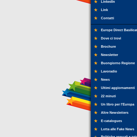
LinkedIn
Link
Contatti
Europe Direct Basilica
Dove ci trovi
Brochure
Newsletter
Buongiorno Regione
Lavoradio
News
Ultimi aggiornamenti
22 minuti
Un libro per l'Europa
Altre Newsletters
E-catalogues
Lotta alle Fake News
Politiche annuali e pri