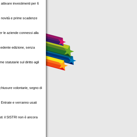
attivare investimenti per 6
io: novità e prime scadenze
er le aziende connessi alla
ecedente edizione, senza
 statutarie sul diritto agli
chiusure volontarie, segno di
le Entrate e verranno usati
uti: il SISTRI non è ancora