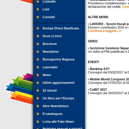
LinkedIn
Previdenza complementare: ent
dichiarazione dei redditi.
Cont
Link
Contatti
ALTRE NEWS
• LAVORO - Sconti fiscali 
Esonero contributivo 2016 in 
Europe Direct Basilicata
Continua a leggere...»
Dove ci trovi
VIDEO
Brochure
• Iscrizione Gestione Sepa
Newsletter
Un video di PMI pubblicato il
Buongiorno Regione
EVENTI
Lavoradio
• Banking 4.0?
Convegno dal 03/02/2017 al 
News
• Mobile World Congress 2
Ultimi aggiornamenti
Convegno dal 27/02/201 al 0
• CeBIT 2017
22 minuti
Convegno dal 20/03/2017 al 
Un libro per l'Europa
Altre Newsletters
E-catalogues
Lotta alle Fake News
Politiche annuali e priorità