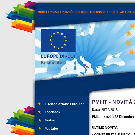
Home
News
Novità europee e trasmissioni radio CE
2016
PMI.IT - NOVITÀ
L'Associazione Euro-net
Data:
28/12/2016
Facebook
PMI.it - novità 28 Dicembre
Twitter
ULTIME NOVITÀ
Youtube
• CONTABILITÀ E FISCO - Pe