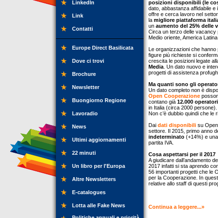
LinkedIn
posizioni disponibili (le c
dato, abbastanza affidabile e 
offre e cerca lavoro nel setto
Link
la
migliore piattaforma ital
un
aumento del 25% delle v
Contatti
Circa un terzo delle vacancy pub
Medio oriente, America Latina
Europe Direct Basilicata
Le organizzazioni che hanno 
figure più richieste si confer
Dove ci trovi
crescita le posizioni legate a
Media
. Un dato nuovo e inter
progetti di assistenza profughi 
Brochure
Ma quanti sono gli operato
Newsletter
Un dato completo non è disponi
Open Cooperazione
possono
Buongiorno Regione
contano già
12.000 operatori 
in Italia (circa 2000 persone).
Lavoradio
Non c’è dubbio quindi che le
Dai
dati disponibili
su Open C
News
settore. Il 2015, primo anno d
indeterminato
(+14%) e una c
Ultimi aggiornamenti
partita IVA.
22 minuti
Cosa aspettarsi per il 2017
A giudicare dall’andamento del
Un libro per l'Europa
2017 infatti si sta aprendo co
56 importanti progetti che le 
per la Cooperazione. In ques
Altre Newsletters
relative allo staff di questi p
E-catalogues
Lotta alle Fake News
Continua a leggere...»
Politiche annuali e priorità