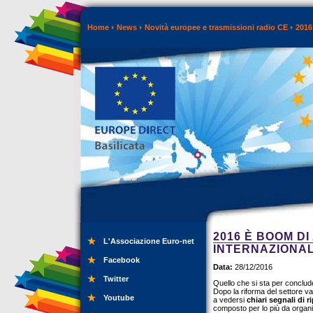
Home
News
Novità europee e trasmissioni radio CE
2016
2016 È BOOM D
L'Associazione Euro-net
INTERNAZIONA
Facebook
Data:
28/12/2016
Twitter
Quello che si sta per conclud
Dopo la riforma del settore va
Youtube
a vedersi
chiari segnali di r
composto per lo più da organ